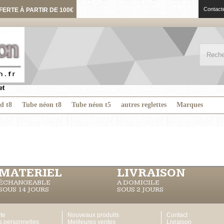
Contact
FERTE À PARTIR DE 100€
et
ed t8
Tube néon t8
Tube néon t5
autres reglettes
Marques
MATERIEL
LIVRAISON
ÉCHANGEABLE
A DOMICILE
SOUS 14 JOURS
SOUS 2 JOURS
te
Nouveaux produits
Contact
s personnelles
Meilleures ventes
Livraison