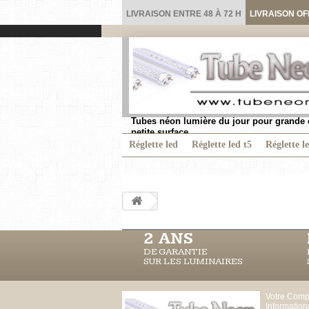
LIVRAISON ENTRE 48 À 72 H
LIVRAISON OF
Tubes néon lumière du jour pour grande 
petite surface.
Réglette led
Réglette led t5
Réglette l
2 ANS
DE GARANTIE
SUR LES LUMINAIRES
Votre Comp
Information