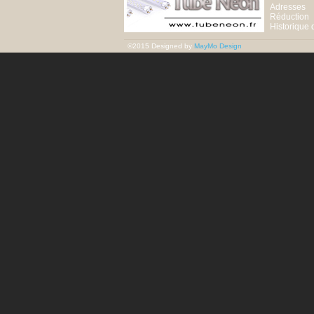
Adresses
Réduction
Historique
©2015 Designed by
MayMo Design