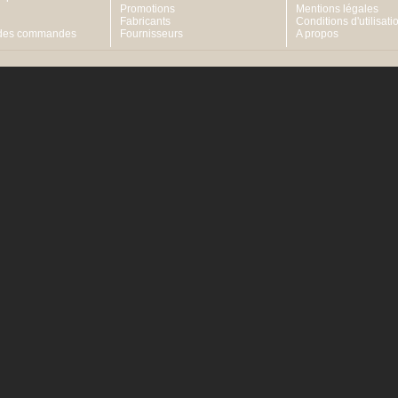
Promotions
Mentions légales
Fabricants
Conditions d'utilisati
 des commandes
Fournisseurs
A propos