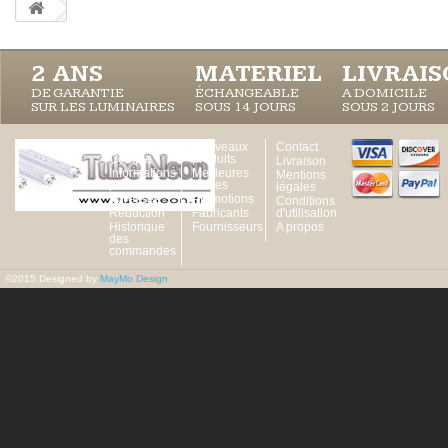
2 ANS
MATERIEL
LIVRAI
DE GARANTIE
ÉCHANGEABLE
A DOMICILE
SUR LES LUMINAIRES
SOUS 14 JOURS
SOUS 2 JOURS
Votre
Nouveaux
Contact
Compte
produits
Livraison
Informations
Meilleures
Mentions
personnelles
ventes
légales
Adresses
Promotions
Conditions
Réduction
Fabricants
d'utilisation
Historique
Fournisseurs
A propos
des
commandes
©2015 Designed by
MayMo Design