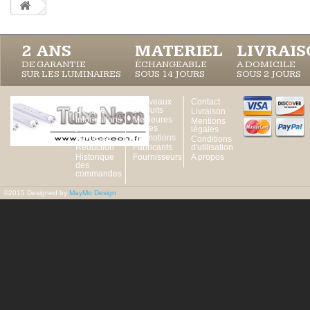
2 ANS
MATERIEL
LIVRAI
DE GARANTIE
ÉCHANGEABLE
A DOMICILE
SUR LES LUMINAIRES
SOUS 14 JOURS
SOUS 2 JOURS
Votre
Nouveaux
Contact
Compte
produits
Livraison
Informations
Meilleures
Mentions
personnelles
ventes
légales
Adresses
Promotions
Conditions
Réduction
Fabricants
d'utilisation
Historique
Fournisseurs
A propos
des
commandes
©2015 Designed by
MayMo Design