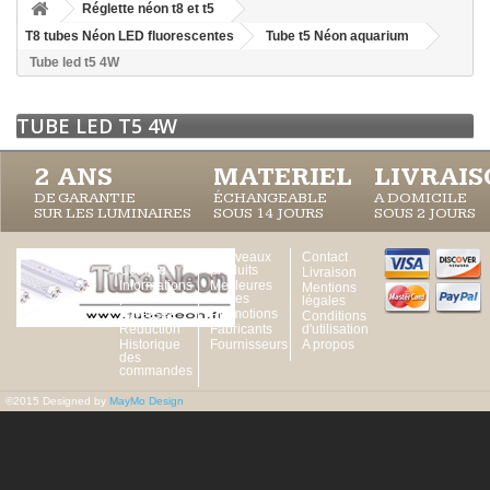
Réglette néon t8 et t5
T8 tubes Néon LED fluorescentes
Tube t5 Néon aquarium
Tube led t5 4W
TUBE LED T5 4W
2 ANS
MATERIEL
LIVRAI
DE GARANTIE
ÉCHANGEABLE
A DOMICILE
SUR LES LUMINAIRES
SOUS 14 JOURS
SOUS 2 JOURS
Votre
Nouveaux
Contact
Compte
produits
Livraison
Informations
Meilleures
Mentions
personnelles
ventes
légales
Adresses
Promotions
Conditions
Réduction
Fabricants
d'utilisation
Historique
Fournisseurs
A propos
des
commandes
©2015 Designed by
MayMo Design