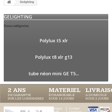
Gelighting
GELIGHTING
Sous-catégories
Polylux t5 xlr
Polylux t8 xlr g13
tube néon mini GE T5...
2 ANS
MATERIEL
LIVRAI
DE GARANTIE
ÉCHANGEABLE
A DOMICILE
SUR LES LUMINAIRES
SOUS 14 JOURS
SOUS 2 JOURS
Votre
Nouveaux
Contact
Compte
produits
Livraison