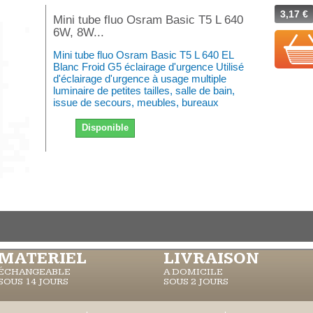
3,17 €
Mini tube fluo Osram Basic T5 L 640
6W, 8W...
Mini tube fluo Osram Basic T5 L 640 EL
Blanc Froid G5 éclairage d'urgence Utilisé
d'éclairage d'urgence à usage multiple
luminaire de petites tailles, salle de bain,
issue de secours, meubles, bureaux
Disponible
MATERIEL
LIVRAISON
ÉCHANGEABLE
A DOMICILE
SOUS 14 JOURS
SOUS 2 JOURS