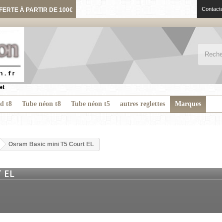
Contact
FERTE À PARTIR DE 100€
et
ed t8
Tube néon t8
Tube néon t5
autres reglettes
Marques
Osram Basic mini T5 Court EL
T EL