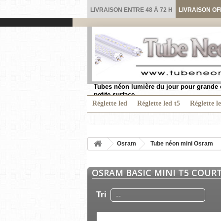
LIVRAISON ENTRE 48 À 72 H
LIVRAISON OF
Tubes néon lumière du jour pour grande 
petite surface.
Réglette led
Réglette led t5
Réglette l
Osram
Tube néon mini Osram
OSRAM BASIC MINI T5 COUR
Tri
--