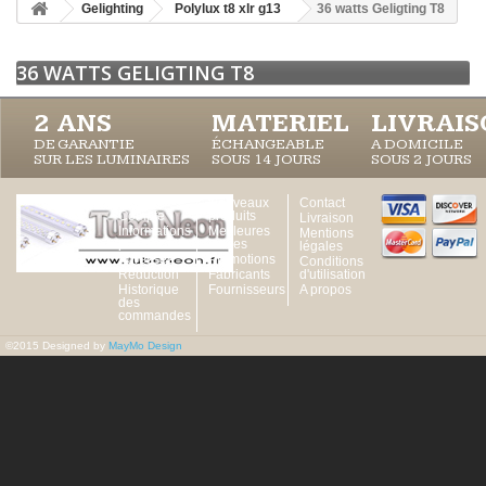
Gelighting
Polylux t8 xlr g13
36 watts Geligting T8
36 WATTS GELIGTING T8
2 ANS
MATERIEL
LIVRAI
DE GARANTIE
ÉCHANGEABLE
A DOMICILE
SUR LES LUMINAIRES
SOUS 14 JOURS
SOUS 2 JOURS
Votre
Nouveaux
Contact
Compte
produits
Livraison
Informations
Meilleures
Mentions
personnelles
ventes
légales
Adresses
Promotions
Conditions
Réduction
Fabricants
d'utilisation
Historique
Fournisseurs
A propos
des
commandes
©2015 Designed by
MayMo Design