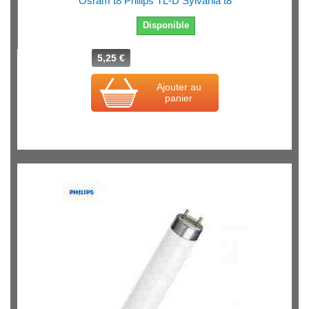
Osram t8 Philips TL-D Sylvania t8
Disponible
5,25 €
Ajouter au
panier