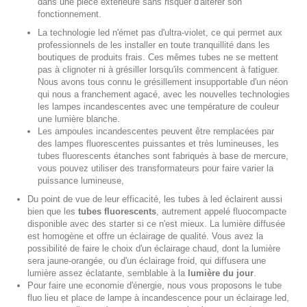
dans une pièce extérieure sans risquer d'altérer son
fonctionnement.
La technologie led
n'émet pas d'ultra-violet, ce qui permet aux
professionnels de les installer en toute tranquillité dans les
boutiques de produits frais
. Ces mêmes
tubes
ne se mettent
pas à clignoter ni à grésiller lorsqu'ils commencent à fatiguer.
Nous avons tous connu le grésillement insupportable d'un
néon
qui nous a franchement agacé, avec les nouvelles technologies
les
lampes incandescentes
avec une température de couleur
une
lumière blanche
.
Les ampoules incandescentes peuvent être remplacées par
des lampes fluorescentes puissantes et très lumineuses,
les
tubes fluorescents
étanches sont fabriqués à base de mercure,
vous pouvez utiliser des transformateurs pour faire varier
la
puissance lumineuse
,
Du point de vue de leur efficacité,
les tubes à led
éclairent aussi
bien que les
tubes fluorescents
, autrement appelé fluocompacte
disponible avec des starter si ce n'est mieux. La lumière diffusée
est homogène et
offre un éclairage de qualité
. Vous avez la
possibilité de faire le choix d'un éclairage chaud, dont la lumière
sera jaune-orangée, ou d'un
éclairage
froid, qui diffusera une
lumière assez éclatante, semblable à la
lumière du jour
.
Pour faire une economie d'énergie, nous vous proposons le
tube
fluo
lieu et place de lampe à incandescence pour un
éclairage led
,