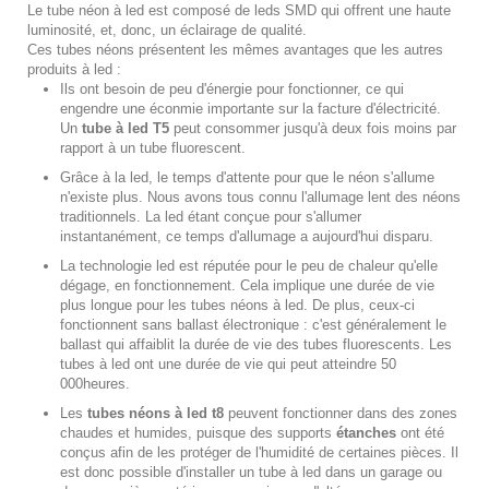
Le tube néon à led est composé de
leds SMD
qui offrent une haute
luminosité, et, donc,
un éclairage de qualité
.
Ces
tubes néons
présentent les mêmes avantages que les
autres
produits à led
:
Ils ont besoin de peu d'énergie pour fonctionner, ce qui
engendre une éconmie importante sur la facture d'électricité.
Un
tube à led
T5
peut consommer jusqu'à deux fois moins par
rapport à
un tube fluorescent
.
Grâce à la led, le temps d'attente pour que le
néon s'allume
n'existe plus. Nous avons tous connu l'allumage lent des néons
traditionnels. La led étant conçue pour s'allumer
instantanément, ce temps d'allumage a aujourd'hui disparu.
La technologie led
est réputée pour le peu de chaleur qu'elle
dégage, en fonctionnement. Cela implique une durée de vie
plus longue pour les
tubes néons à led
. De plus, ceux-ci
fonctionnent
sans ballast électronique
: c'est généralement
le
ballast
qui affaiblit la durée de vie des
tubes fluorescents
. Les
tubes à led ont une durée de vie qui peut atteindre 50
000heures.
Les
tubes
néons à led t8
peuvent fonctionner dans des zones
chaudes et humides, puisque des
supports
étanches
ont été
conçus afin de les protéger de l'humidité de certaines pièces. Il
est donc possible d'installer un
tube à led
dans un garage ou