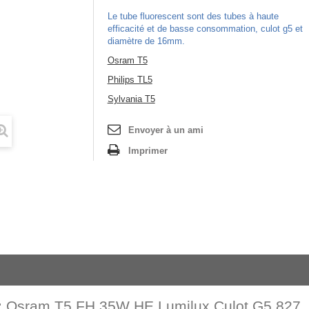
Le tube fluorescent sont des tubes à haute
efficacité et de basse consommation, culot g5 et
diamètre de 16mm.
Osram T5
Philips TL5
Sylvania T5
Envoyer à un ami
Imprimer
:
Osram T5 FH 35W HE Lumilux Culot G5 827, 