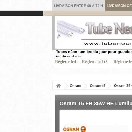
LIVRAISON ENTRE 48 À 72 H
LIVRAISON OF
Tubes néon lumière du jour pour grande 
petite surface.
Réglette led
Réglette led t5
Réglette l
Osram
Osram t5
Osram 35 
Osram T5 FH 35W HE Lumilux 