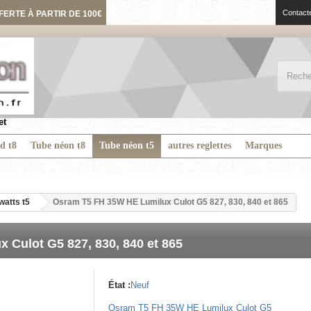
Contact
FERTE À PARTIR DE 100€
et
ed t8
Tube néon t8
Tube néon t5
autres reglettes
Marques
watts t5
Osram T5 FH 35W HE Lumilux Culot G5 827, 830, 840 et 865
Culot G5 827, 830, 840 et 865
État :
Neuf
Osram T5 FH 35W HE Lumilux Culot G5