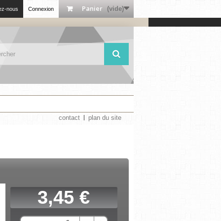
Panier
(vide)
ez-nous
Connexion
contact
plan du site
3,45 €