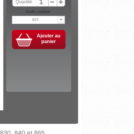
Quantité
Code couleur
827
Ajouter au
panier
830, 840 et 865