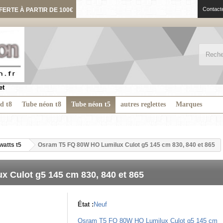
Contact
FERTE À PARTIR DE 100€
et
ed t8
Tube néon t8
Tube néon t5
autres reglettes
Marques
watts t5
Osram T5 FQ 80W HO Lumilux Culot g5 145 cm 830, 840 et 865
 Culot g5 145 cm 830, 840 et 865
État :
Neuf
Osram T5 FQ 80W HO Lumilux Culot g5 145 cm