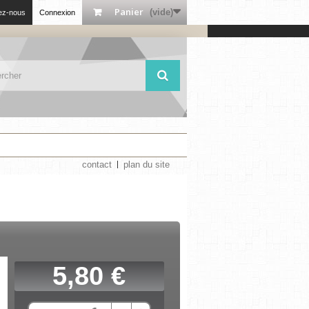
Panier
(vide)
ez-nous
Connexion
contact
plan du site
5,80 €