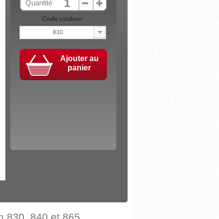
Quantité
Code couleur
830
Ajouter au
panier
 830, 840 et 865