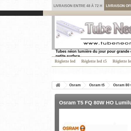
LIVRAISON ENTRE 48 À 72 H
LIVRAISON OF
Tubes néon lumière du jour pour grande 
petite surface.
Réglette led
Réglette led t5
Réglette l
Osram
Osram t5
Osram 80 
Osram T5 FQ 80W HO Lumilux