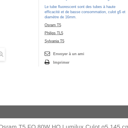
Le tube fluorescent sont des tubes à haute
efficacité et de basse consommation, culot g5 et
diamètre de 16mm.
Osram T5
Philips TL5
Sylvania T5
Envoyer à un ami
Imprimer
Osram T5 FQ 80W HO Lumilux Culot g5 145 cm