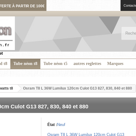
Contact
FERTE À PARTIR DE 100€
et
ed t8
Tube néon t8
Tube néon t5
autres reglettes
Marques
watts t8
Osram T8 L 36W Lumilux 120cm Culot G13 827, 830, 840 et 880
m Culot G13 827, 830, 840 et 880
État :
Neuf
Osram T8 L 36W Lumilux 120cm Culot G13