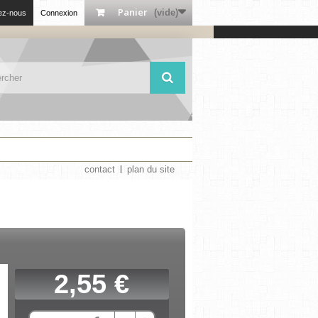
Panier
(vide)
ez-nous
Connexion
contact
plan du site
2,55 €