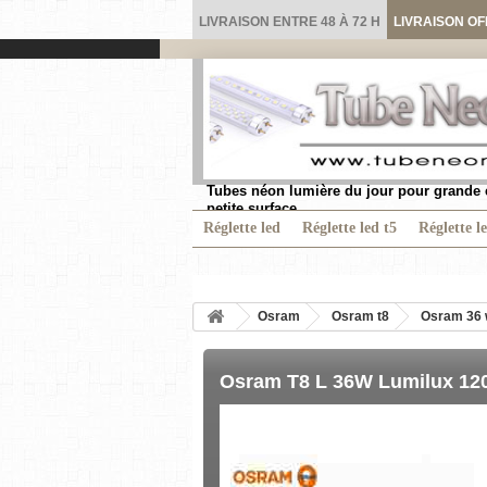
LIVRAISON ENTRE 48 À 72 H
LIVRAISON OF
Tubes néon lumière du jour pour grande 
petite surface.
Réglette led
Réglette led t5
Réglette l
Osram
Osram t8
Osram 36 
Osram T8 L 36W Lumilux 120c