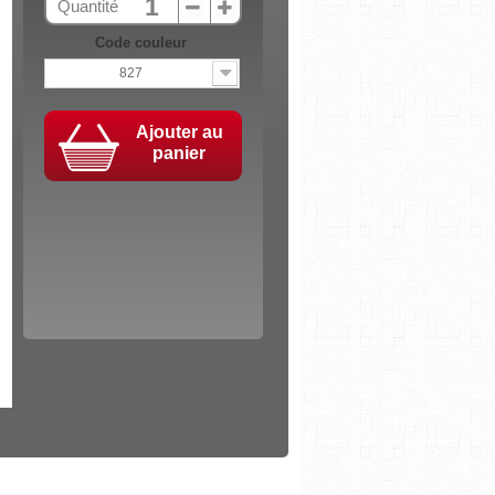
Quantité
Code couleur
827
Ajouter au
panier