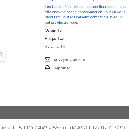
Les tubes néons philips ou tube fluorescent high
effciency de basse consommation, tout en vous
procurant un flux lumineux compatible avec un
ballast électronique.
Osram T5
Philips TL5
Sylvania T5
Envoyer à un ami
Imprimer
ilips TL5 HO 24W - 55cm (MASTER) 827, 830, 