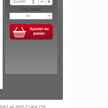
Quantité
Code couleur
827
Ajouter au
panier
840 et 865 Culot G5