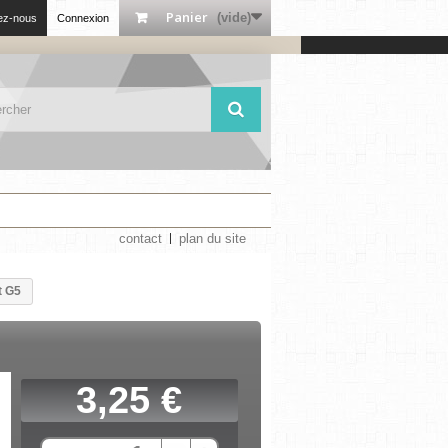
Panier
(vide)
ez-nous
Connexion
contact
plan du site
t G5
3,25 €