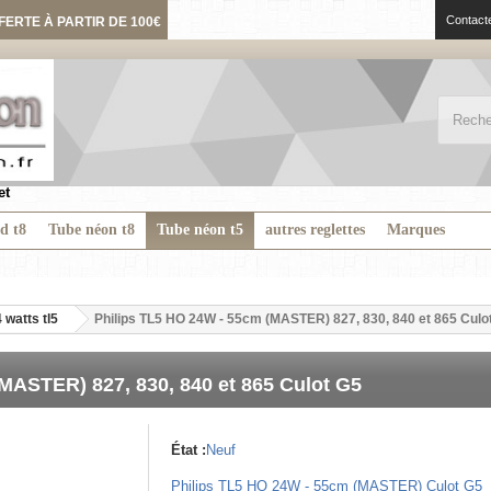
Contact
FERTE À PARTIR DE 100€
et
ed t8
Tube néon t8
Tube néon t5
autres reglettes
Marques
 watts tl5
Philips TL5 HO 24W - 55cm (MASTER) 827, 830, 840 et 865 Culo
MASTER) 827, 830, 840 et 865 Culot G5
État :
Neuf
Philips TL5 HO 24W - 55cm (MASTER) Culot G5