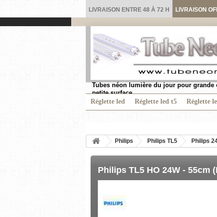
LIVRAISON ENTRE 48 À 72 H
LIVRAISON OF
Tubes néon lumière du jour pour grande 
petite surface.
Réglette led
Réglette led t5
Réglette l
Philips
Philips TL5
Philips 24
Philips TL5 HO 24W - 55cm (