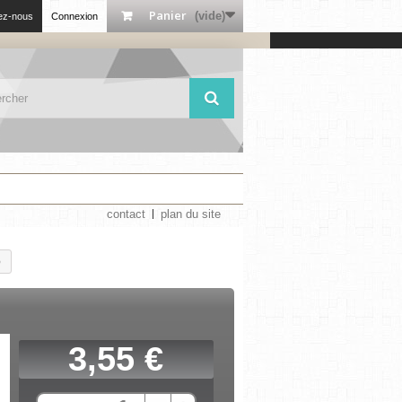
Panier
(vide)
ez-nous
Connexion
contact
plan du site
5
3,55 €