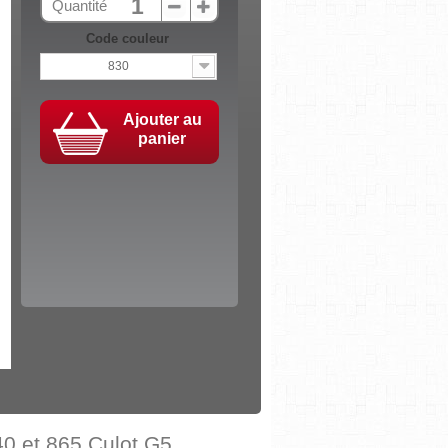
Quantité
Code couleur
830
Ajouter au
panier
0 et 865 Culot G5