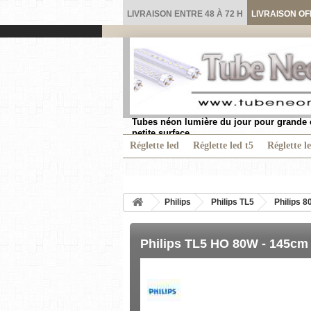
LIVRAISON ENTRE 48 À 72 H
LIVRAISON OF
Tubes néon lumière du jour pour grande 
petite surface.
Réglette led
Réglette led t5
Réglette l
Philips
Philips TL5
Philips 80
Philips TL5 HO 80W - 145cm 