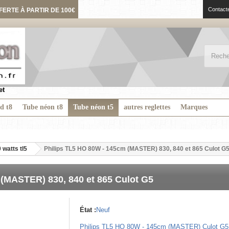
Contact
FERTE À PARTIR DE 100€
et
ed t8
Tube néon t8
Tube néon t5
autres reglettes
Marques
 watts tl5
Philips TL5 HO 80W - 145cm (MASTER) 830, 840 et 865 Culot G
(MASTER) 830, 840 et 865 Culot G5
État :
Neuf
Philips TL5 HO 80W - 145cm (MASTER) Culot G5