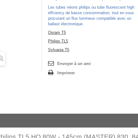
Les tubes néons philips ou tube fluorescent high
effciency de basse consommation, tout en vous
procurant un flux lumineux compatible avec un
ballast électronique.
Osram T5
Philips TL5
Sylvania T5
Envoyer à un ami
Imprimer
hilips TL5 HO 80W - 145cm (MASTER) 830, 84