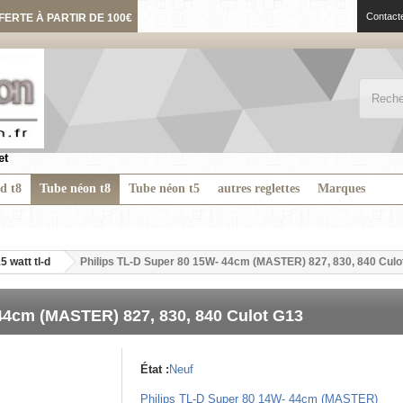
Contact
FERTE À PARTIR DE 100€
et
ed t8
Tube néon t8
Tube néon t5
autres reglettes
Marques
5 watt tl-d
Philips TL-D Super 80 15W- 44cm (MASTER) 827, 830, 840 Culo
44cm (MASTER) 827, 830, 840 Culot G13
État :
Neuf
Philips TL-D Super 80 14W- 44cm (MASTER)