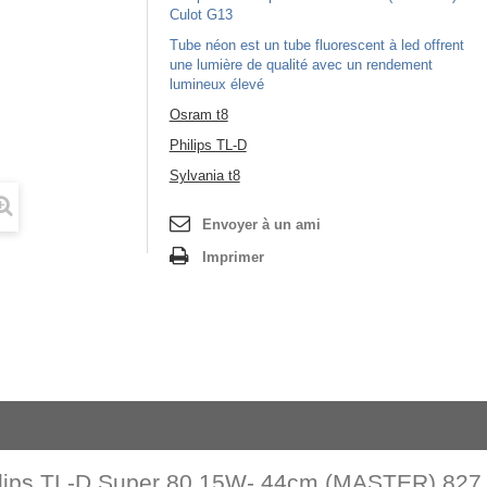
Culot G13
Tube néon est un tube fluorescent à led offrent
une lumière de qualité avec un rendement
lumineux élevé
Osram t8
Philips TL-D
Sylvania t8
Envoyer à un ami
Imprimer
lips TL-D Super 80 15W- 44cm (MASTER) 827,