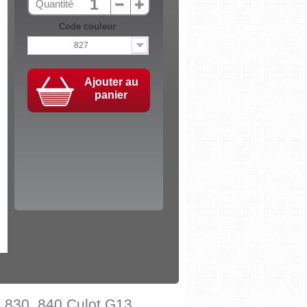
Quantité
Code couleur
827
Ajouter au
panier
 830, 840 Culot G13