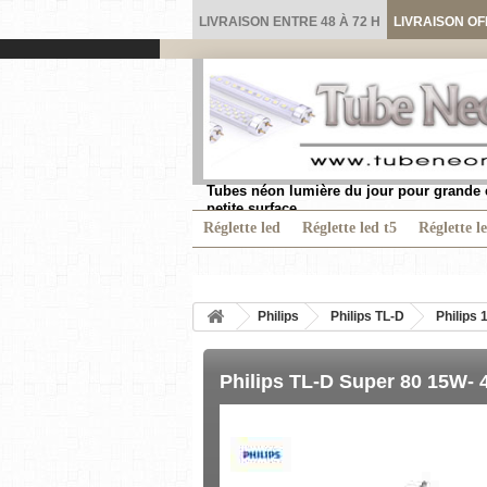
LIVRAISON ENTRE 48 À 72 H
LIVRAISON OF
Tubes néon lumière du jour pour grande 
petite surface.
Réglette led
Réglette led t5
Réglette l
Philips
Philips TL-D
Philips 1
Philips TL-D Super 80 15W- 