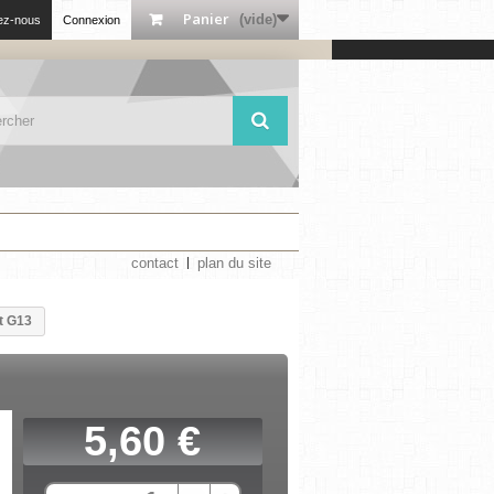
Panier
(vide)
ez-nous
Connexion
contact
plan du site
t G13
5,60 €