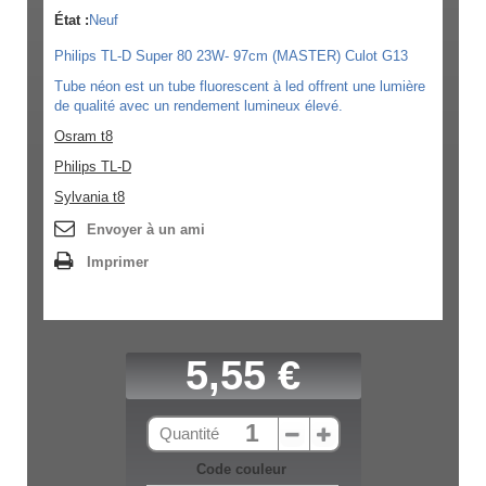
État :
Neuf
Philips TL-D Super 80 23W- 97cm (MASTER) Culot G13
Tube néon est un tube fluorescent à led offrent une lumière
de qualité avec un rendement lumineux élevé.
Osram t8
Philips TL-D
Sylvania t8
Envoyer à un ami
Imprimer
5,55 €
Quantité
Code couleur