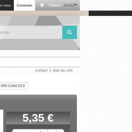
Panier
(vide)
ez-nous
Connexion
contact
plan du site
t 865 Culot G13
5,35 €