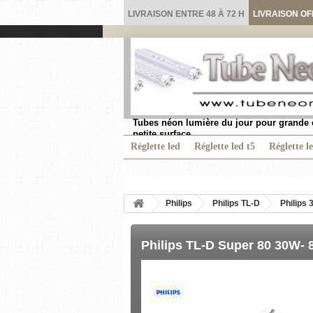
LIVRAISON ENTRE 48 À 72 H
LIVRAISON OF
Tubes néon lumière du jour pour grande 
petite surface.
Réglette led
Réglette led t5
Réglette l
Philips
Philips TL-D
Philips 
Philips TL-D Super 80 30W- 