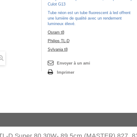
Culot G13
Tube néon est un tube fluorescent à led offrent
une lumière de qualité avec un rendement
lumineux élevé.
Osram t8
Philips TL-D
Sylvania t8
Envoyer à un ami
Imprimer
 TL-D Super 80 30W- 89,5cm (MASTER) 827, 83