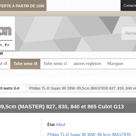
Contact
FERTE À PARTIR DE 100€
et
ed t8
Tube néon t8
Tube néon t5
autres reglettes
Marques
30 watts tl-d
Philips TL-D Super 80 30W- 89,5cm (MASTER) 827, 830, 840 e
89,5cm (MASTER) 827, 830, 840 et 865 Culot G13
État :
Neuf
Philips TL-D Super 80 30W- 89,5cm (MASTER)