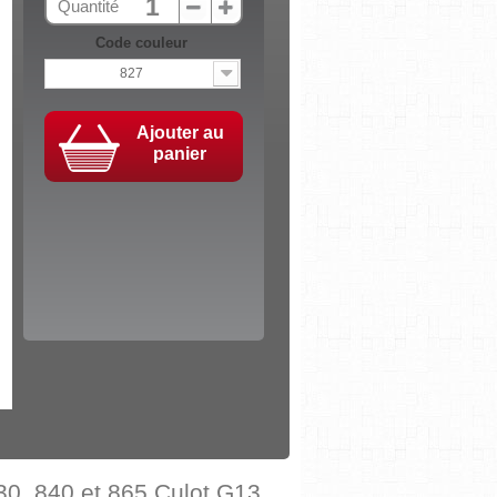
Quantité
Code couleur
827
Ajouter au
panier
0, 840 et 865 Culot G13