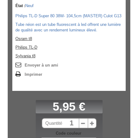
État :
Neuf
Philips TL-D Super 80 38W- 104,5cm (MASTER) Culot G13
Tube néon est un tube fluorescent à led offrent une lumière
de qualité avec un rendement lumineux élevé.
Osram t8
Philips TL-D
Sylvania t8
Envoyer à un ami
Imprimer
5,95 €
Quantité
Code couleur