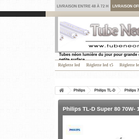
LIVRAISON ENTRE 48 À 72 H
LIVRAISON OF
Tubes néon lumière du jour pour grande 
petite surface.
Réglette led
Réglette led t5
Réglette l
Philips
Philips TL-D
Philips 
Philips TL-D Super 80 70W-