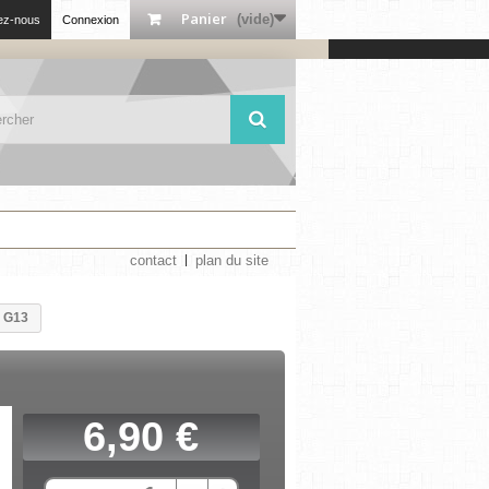
Panier
(vide)
ez-nous
Connexion
contact
plan du site
t G13
6,90 €