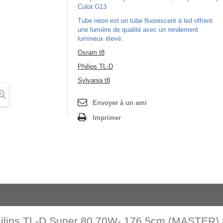
Culot G13
Tube néon est un tube fluorescent à led offrent
une lumière de qualité avec un rendement
lumineux élevé.
Osram t8
Philips TL-D
Sylvania t8
Envoyer à un ami
Imprimer
ilips TL-D Super 80 70W- 176,5cm (MASTER) 