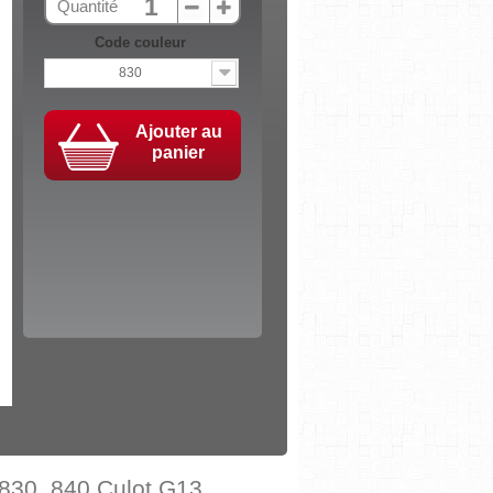
Quantité
Code couleur
830
Ajouter au
panier
830, 840 Culot G13