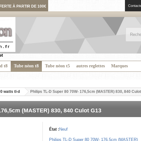
Contact
FERTE À PARTIR DE 100€
et
ed t8
Tube néon t8
Tube néon t5
autres reglettes
Marques
70 watts tl-d
Philips TL-D Super 80 70W- 176,5cm (MASTER) 830, 840 Culo
 176,5cm (MASTER) 830, 840 Culot G13
État :
Neuf
Philips TL-D Super 80 70W- 176,5cm (MASTER)