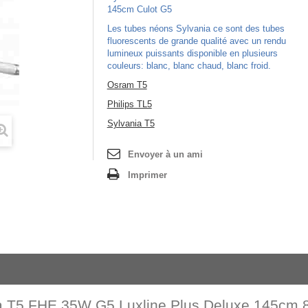
145cm Culot G5
Les tubes néons Sylvania ce sont des tubes
fluorescents de grande qualité avec un rendu
lumineux puissants disponible en plusieurs
couleurs: blanc, blanc chaud, blanc froid.
Osram T5
Philips TL5
Sylvania T5
Envoyer à un ami
Imprimer
a T5 FHE 35W G5 Luxline Plus Deluxe 145cm 8