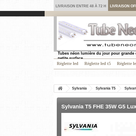
LIVRAISON ENTRE 48 À 72 H
LIVRAISON OF
Tubes néon lumière du jour pour grande 
petite surface.
Réglette led
Réglette led t5
Réglette l
Sylvania
Sylvania T5
Sylvan
Sylvania T5 FHE 35W G5 Luxl