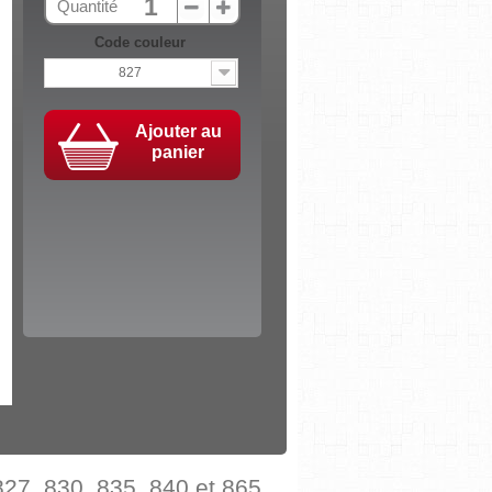
Quantité
Code couleur
827
Ajouter au
panier
27, 830, 835, 840 et 865