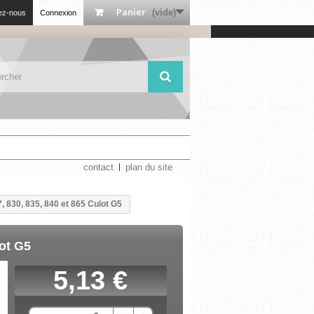
Panier
(vide)
ez-nous
Connexion
contact
plan du site
 830, 835, 840 et 865 Culot G5
ot G5
5,13 €