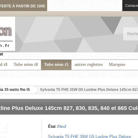
Contact
FERTE À PARTIR DE 100€
et
ed t8
Tube néon t8
Tube néon t5
autres reglettes
Marques
ia 35 watts fhe t5
Sylvania T5 FHE 35W G5 Luxline Plus Deluxe 145cm 827,
ine Plus Deluxe 145cm 827, 830, 835, 840 et 865 Cul
État :
Neuf
Sylvania T5 FHE 35W G5 Luxline Plus Deluxe