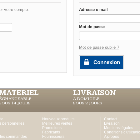
er votre compte.
Adresse e-mail
Mot de passe
Mot de passe oublié ?
Connexion
MATERIEL
LIVRAISON
ÉCHANGEABLE
A DOMICILE
SOUS 14 JOURS
SOUS 2 JOURS
te
Nouveaux produits
Contact
s personnelles
Meilleures ventes
Livraison
Promotions
Mentions légales
Fabricants
Conditions d'utilisati
 des commandes
Fournisseurs
A propos