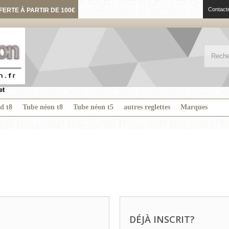
Contact
FERTE À PARTIR DE 100€
et
ed t8
Tube néon t8
Tube néon t5
autres reglettes
Marques
DÉJÀ INSCRIT?