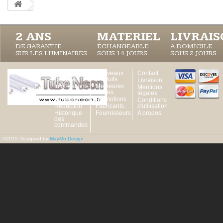
2 ANS
MATERIEL
LIVRAI
DE GARANTIE
ÉCHANGEABLE
A DOMICILE
SUR LES LUMINAIRES
SOUS 14 JOURS
SOUS 2 JOURS
Votre
Nouveaux
Contact
Compte
produits
Livraison
Informations
Meilleures
Mentions
personnelles
ventes
légales
Adresses
Promotions
Conditions
Réduction
Fabricants
d'utilisation
Historique
Fournisseurs
A propos
des
commandes
©2015 Designed by
MayMo Design