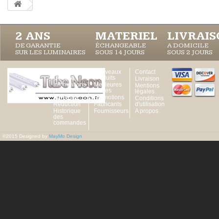
2 ANS
MATERIEL
LIVRAI
DE GARANTIE
ÉCHANGEABLE
A DOMICILE
SUR LES LUMINAIRES
SOUS 14 JOURS
SOUS 2 JOURS
Votre
Nouveaux
Contact
Compte
produits
Livraison
Informations
Meilleures
Mentions
personnelles
ventes
légales
Adresses
Promotions
Conditions
Réduction
Fabricants
d'utilisation
Historique
Fournisseurs
A propos
des
commandes
©2015 Designed by
MayMo Design