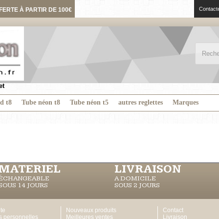
Contact
FERTE À PARTIR DE 100€
et
ed t8
Tube néon t8
Tube néon t5
autres reglettes
Marques
MATERIEL
LIVRAISON
ÉCHANGEABLE
A DOMICILE
SOUS 14 JOURS
SOUS 2 JOURS
te
Nouveaux produits
Contact
s personnelles
Meilleures ventes
Livraison