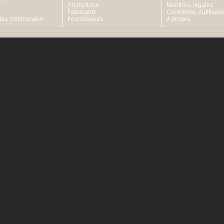
Promotions
Mentions légales
Fabricants
Conditions d'utilisati
 des commandes
Fournisseurs
A propos