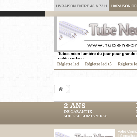
LIVRAISON ENTRE 48 À 72 H
LIVRAISON OF
Tubes néon lumière du jour pour grande 
petite surface.
Réglette led
Réglette led t5
Réglette l
2 ANS
DE GARANTIE
SUR LES LUMINAIRES
Votre Comp
Information