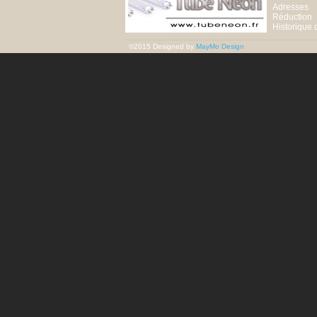
Adresses
Réduction
Historique
©2015 Designed by
MayMo Design