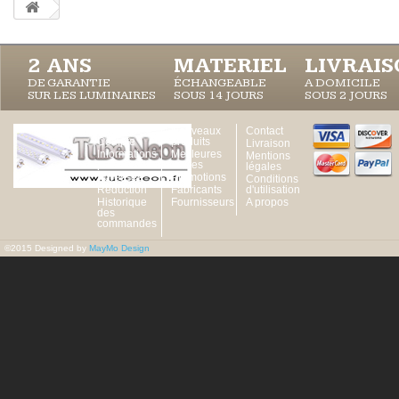
2 ANS
MATERIEL
LIVRAI
DE GARANTIE
ÉCHANGEABLE
A DOMICILE
SUR LES LUMINAIRES
SOUS 14 JOURS
SOUS 2 JOURS
Votre
Nouveaux
Contact
Compte
produits
Livraison
Informations
Meilleures
Mentions
personnelles
ventes
légales
Adresses
Promotions
Conditions
Réduction
Fabricants
d'utilisation
Historique
Fournisseurs
A propos
des
commandes
©2015 Designed by
MayMo Design