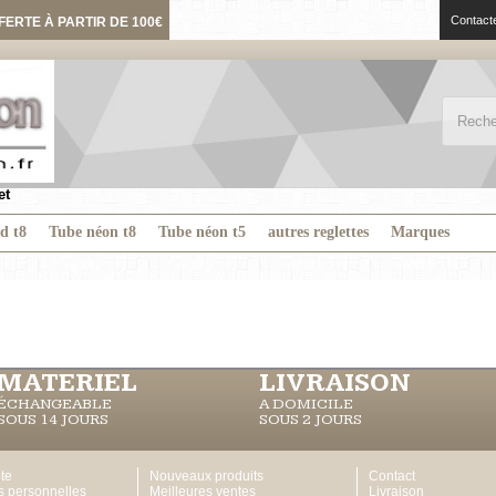
Contact
FERTE À PARTIR DE 100€
et
ed t8
Tube néon t8
Tube néon t5
autres reglettes
Marques
MATERIEL
LIVRAISON
ÉCHANGEABLE
A DOMICILE
SOUS 14 JOURS
SOUS 2 JOURS
te
Nouveaux produits
Contact
s personnelles
Meilleures ventes
Livraison