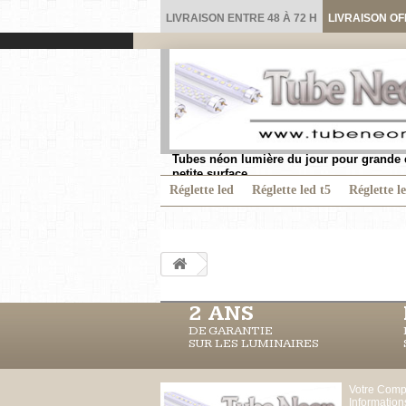
LIVRAISON ENTRE 48 À 72 H
LIVRAISON OF
Tubes néon lumière du jour pour grande 
petite surface.
Réglette led
Réglette led t5
Réglette l
2 ANS
DE GARANTIE
SUR LES LUMINAIRES
Votre Comp
Information