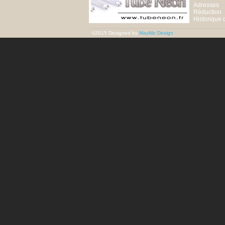
Adresses
Réduction
Historique
©2015 Designed by
MayMo Design