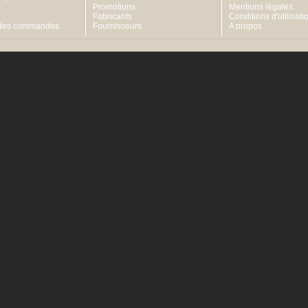
Promotions
Mentions légales
Fabricants
Conditions d'utilisati
 des commandes
Fournisseurs
A propos