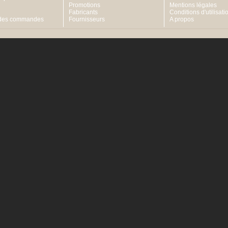
Promotions
Mentions légales
Fabricants
Conditions d'utilisati
 des commandes
Fournisseurs
A propos