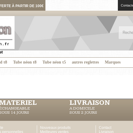
Contact
FERTE À PARTIR DE 100€
et
ed t8
Tube néon t8
Tube néon t5
autres reglettes
Marques
MATERIEL
LIVRAISON
ÉCHANGEABLE
A DOMICILE
SOUS 14 JOURS
SOUS 2 JOURS
te
Nouveaux produits
Contact
s personnelles
Meilleures ventes
Livraison