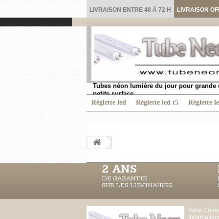
LIVRAISON ENTRE 48 À 72 H
LIVRAISON OF
Tubes néon lumière du jour pour grande 
petite surface.
Réglette led
Réglette led t5
Réglette l
2 ANS
DE GARANTIE
SUR LES LUMINAIRES
Votre Comp
Information