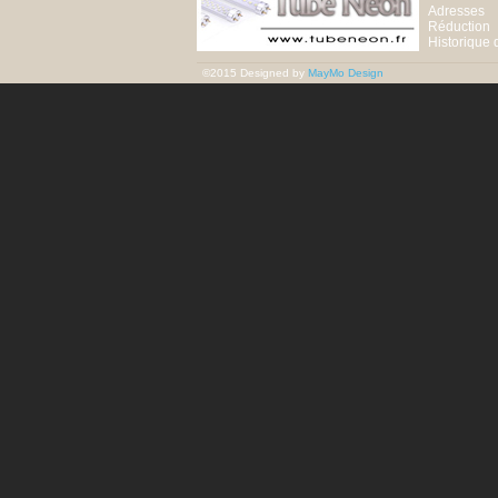
Adresses
Réduction
Historique
©2015 Designed by
MayMo Design