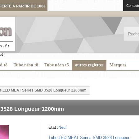
Contact
FERTE À PARTIR DE 100€
et
ed t8
Tube néon t8
Tube néon t5
autres reglettes
Marques
e LED MEAT Series SMD 3528 Longueur 1200mm
 3528 Longueur 1200mm
État :
Neuf
Tube LED MEAT Series SMD 3528 Longueur