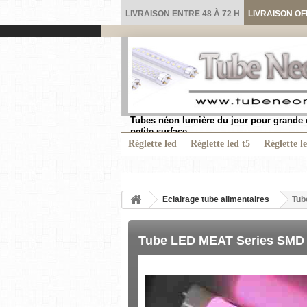
LIVRAISON ENTRE 48 À 72 H
LIVRAISON OF
Tubes néon lumière du jour pour grande 
petite surface.
Réglette led
Réglette led t5
Réglette l
Eclairage tube alimentaires
Tub
Tube LED MEAT Series SMD