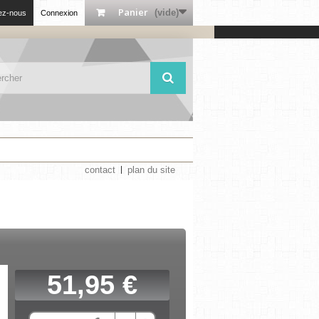
Panier
(vide)
ez-nous
Connexion
contact
plan du site
51,95 €