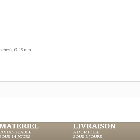
roches), Ø 26 mm
MATERIEL
LIVRAISON
ÉCHANGEABLE
A DOMICILE
SOUS 14 JOURS
SOUS 2 JOURS