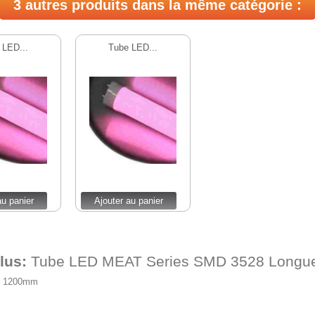
3 autres produits dans la même catégorie :
 LED...
Tube LED...
au panier
Ajouter au panier
plus:
Tube LED MEAT Series SMD 3528 Longu
r 1200mm