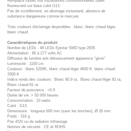
Remplace toutes vos installations conventionnelles tubes
fluorescent sur base culot G13.
Pas de scintillement, un allumage instantané, absence de
substance dangereuse comme le mercure.
Trois couleurs d'éclairage disponibles : blanc, blanc chaud léger,
blanc chaud
Caractéristiques du produit:
Nombre de LEDs : 48 LEDs Epistar SMD type 2835
Alimentation : 85 à 277 volts AC
Diffuseur de lumière anti éblouissement apparence "givre"
Luminosité : 1100 Lm
Couleurs : blanc 5200K, blanc chaud léger 4600 K, blanc chaud
3300 K
Indice rendu des couleurs : Blanc 80,9 ra, Blanc chaud léger 82 ra,
Blanc chaud 81 ra
Facteur de puissance : >0.9
Durée de vie :> 50 000 heures
Consommation : 10 watts
Culot : G13
Dimensions : longueur 600 mm (sans les broches), Ø 26 mm
Poids : 316 g
Pas d'UV ou de radiation Infrarouge
Normes de sécurité : CE et ROHS