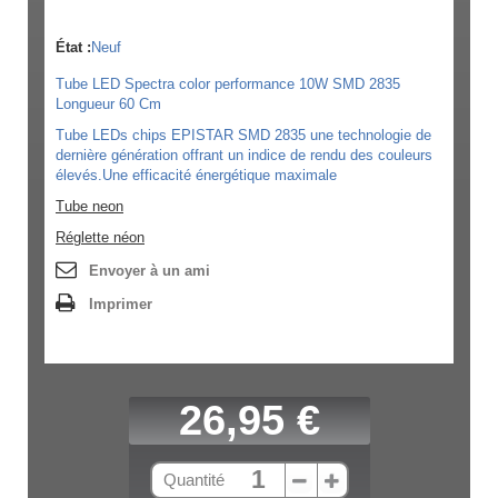
État :
Neuf
Tube LED Spectra color performance 10W SMD 2835
Longueur 60 Cm
Tube LEDs chips EPISTAR SMD 2835 une technologie de
dernière génération offrant un indice de rendu des couleurs
élevés.Une efficacité énergétique maximale
Tube neon
Réglette néon
Envoyer à un ami
Imprimer
26,95 €
Quantité