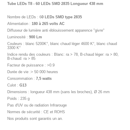
Tube LEDs T8 - 60 LEDs SMD 2835 Longueur 438 mm
Nombre de LEDs : 6
0 LEDs SMD type 2835
Alimentation :
180 à 265 volts AC
Diffuseur de lumière anti éblouissement apparence "givre"
Luminosité :
900 Lm
Couleurs : blanc 5200K°, blanc chaud léger 4600 K°, blanc chaud
3300 K°
Indice rendu des couleurs : Blanc: ra > 78, B-chaud léger: ra > 80,
B-chaud: ra > 85
Facteur de puissance : >0.9
Durée de vie :> 50 000 heures
Consommation :
7,5 watts
Culot :
G13
Dimensions : longueur 438 mm (sans les broches), Ø 26 mm
Poids : 235 g
Pas d'UV ou de radiation Infrarouge
Normes de sécurité : CE et ROHS
Nos produits sont garantis un an.