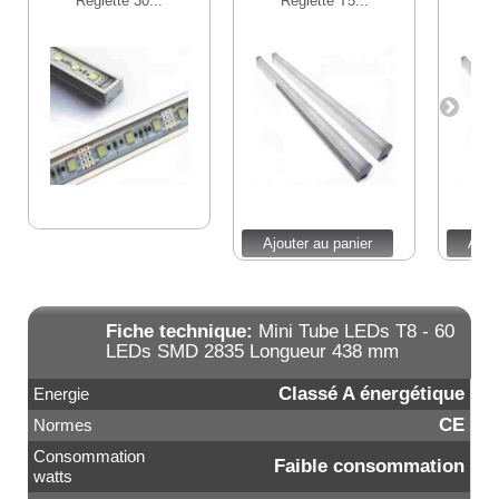
Réglette 30...
Réglette T5...
Ré
Ajouter au panier
Ajou
Fiche technique:
Mini Tube LEDs T8 - 60
LEDs SMD 2835 Longueur 438 mm
Classé A énergétique
Energie
CE
Normes
Consommation
Faible consommation
watts