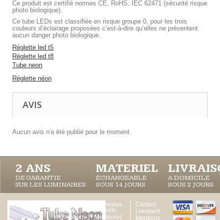
Ce produit est certifié normes CE, RoHS, IEC 62471 (sécurité risque
photo biologique).
Ce tube LEDs est classifiée en risque groupe 0, pour les trois
couleurs d’éclairage proposées c’est-à-dire qu’elles ne présentent
aucun danger photo biologique.
Réglette led t5
Réglette led t8
Tube neon
Réglette néon
AVIS
Aucun avis n'a été publié pour le moment.
2 ANS
MATERIEL
LIVRAI
DE GARANTIE
ÉCHANGEABLE
A DOMICILE
SUR LES LUMINAIRES
SOUS 14 JOURS
SOUS 2 JOURS
Votre
Nouveaux
Contact
Compte
produits
Livraison
Informations
Meilleures
Mentions