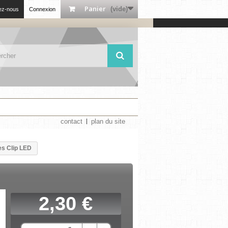
Panier
(vide)
ez-nous
Connexion
contact
plan du site
es Clip LED
2,30 €