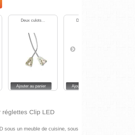
Deux culots...
Deux culots...
Ajouter au panier
Ajouter au panier
Ajou
 réglettes Clip LED
 LED sous un meuble de cuisine, sous