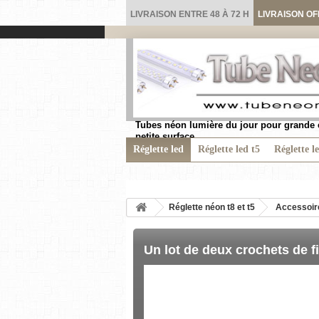
LIVRAISON ENTRE 48 À 72 H
LIVRAISON OF
Tubes néon lumière du jour pour grande 
petite surface.
Réglette led
Réglette led t5
Réglette l
Réglette néon t8 et t5
Accessoire
Un lot de deux crochets de f