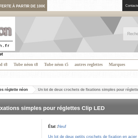
Contact
FERTE À PARTIR DE 100€
et
ed t8
Tube néon t8
Tube néon t5
autres reglettes
Marques
s réglette néon
Un lot de deux crochets de fixations simples pour réglett
ixations simples pour réglettes Clip LED
État :
Neuf
Un lot de deux petits crochets de fixation en acier