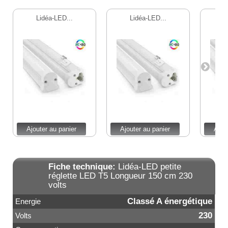
Lidéa-LED...
Lidéa-LED...
L
Ajouter au panier
Ajouter au panier
Ajou
Fiche technique:
Lidéa-LED petite
réglette LED T5 Longueur 150 cm 230
volts
Classé A énergétique
Energie
230
Volts