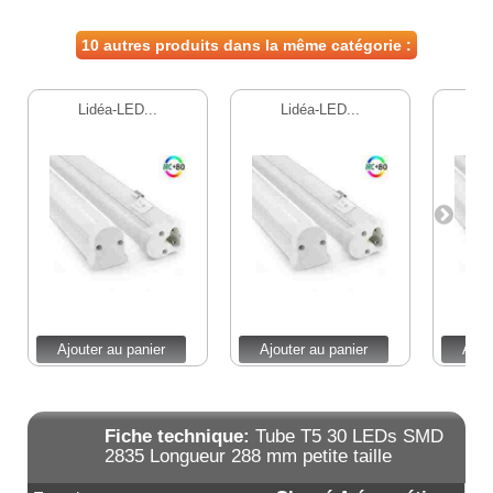
10 autres produits dans la même catégorie :
Lidéa-LED...
Lidéa-LED...
L
Ajouter au panier
Ajouter au panier
Ajou
Fiche technique:
Tube T5 30 LEDs SMD
2835 Longueur 288 mm petite taille