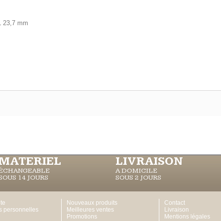
L 23,7 mm
MATERIEL
LIVRAISON
ÉCHANGEABLE
A DOMICILE
SOUS 14 JOURS
SOUS 2 JOURS
te
Nouveaux produits
Contact
s personnelles
Meilleures ventes
Livraison
Promotions
Mentions légales