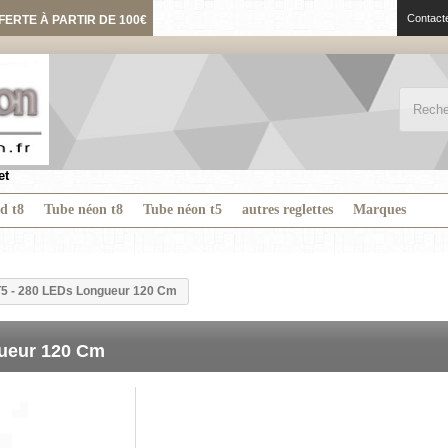
Contact
FERTE À PARTIR DE 100€
et
ed t8
Tube néon t8
Tube néon t5
autres reglettes
Marques
T5 - 280 LEDs Longueur 120 Cm
gueur 120 Cm