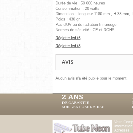
Durée de vie : 50 000 heures
Consommation : 20 watts
Dimension : longueur 1180 mm , H 38 mm, 
Poids : 430 gr
Pas d'UV ou de radiation Infrarouge
Normes de sécurité : CE et ROHS
Réglette led t5
Réglette led t8
AVIS
Aucun avis n'a été publié pour le moment.
2 ANS
DE GARANTIE
SUR LES LUMINAIRES
Votre Comp
Information
Adresses