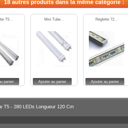
18 autres produits dans la même catégorie :
te T5...
Mini Tube...
Réglette 72...
au panier
Ajouter au panier
Ajouter au panier
e T5 - 280 LEDs Longueur 120 Cm