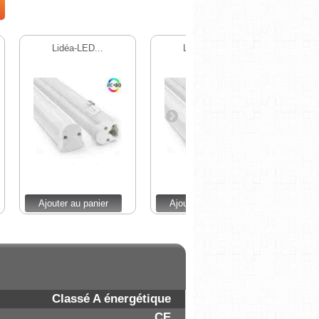
Lidéa-LED...
Lidéa-LED...
L
Ajouter au panier
Ajouter au panier
Ajou
Classé A énergétique
CE