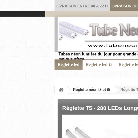
LIVRAISON ENTRE 48 À 72 H
LIVRAISON OF
Tubes néon lumière du jour pour grande 
petite surface.
Réglette led
Réglette led t5
Réglette l
Réglette néon t8 et t5
Réglette 
Réglette T5 - 280 LEDs Lon