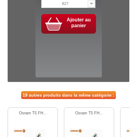
827
Ajouter au
panier
19 autres produits dans la même catégorie :
Osram T5 FH...
Osram T5 FH...
Os