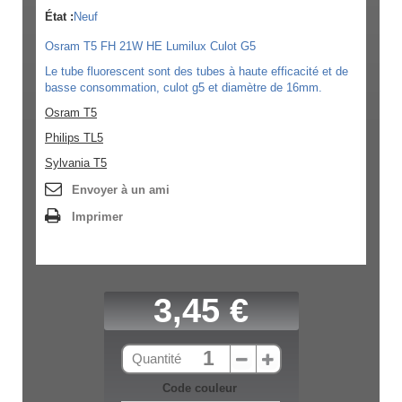
État :
Neuf
Osram T5 FH 21W HE Lumilux Culot G5
Le tube fluorescent sont des tubes à haute efficacité et de
basse consommation, culot g5 et diamètre de 16mm.
Osram T5
Philips TL5
Sylvania T5
Envoyer à un ami
Imprimer
3,45 €
Quantité
Code couleur