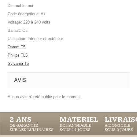
Dimmable: oui
Code énergétique: A+
Voltage: 220 à 240 volts
Ballast: Oui
Utilisation: Intérieur et extérieur
Osram T5
Philips TL5
Sylvania T5
AVIS
Aucun avis n'a été publié pour le moment.
2 ANS
MATERIEL
LIVRAI
DE GARANTIE
ÉCHANGEABLE
A DOMICILE
SUR LES LUMINAIRES
SOUS 14 JOURS
SOUS 2 JOURS