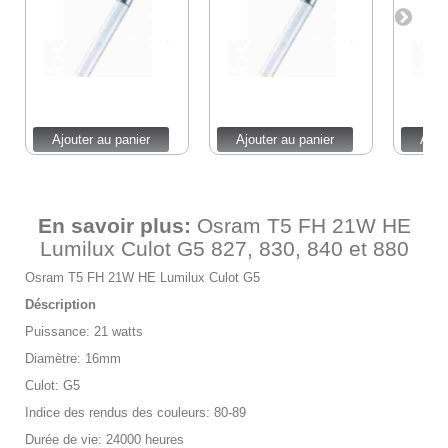
Ajouter au panier
Ajouter au panier
Ajou
En savoir plus:
Osram T5 FH 21W HE
Lumilux Culot G5 827, 830, 840 et 880
Osram T5 FH 21W HE Lumilux Culot G5
Déscription
Puissance: 21 watts
Diamètre: 16mm
Culot: G5
Indice des rendus des couleurs: 80-89
Durée de vie: 24000 heures