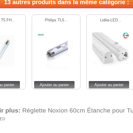
13 autres produits dans la même catégorie :
T5 FH...
Philips TL5...
Lidéa-LED...
au panier
Ajouter au panier
Ajouter au panier
ir plus:
Réglette Noxion 60cm Étanche pour T
LED