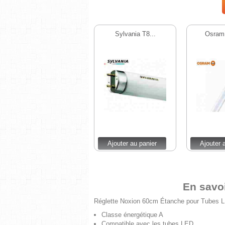
Sylvania T8...
Osram 
Ajouter au panier
Ajouter 
En savo
Réglette Noxion 60cm Étanche pour Tubes 
Classe énergétique A
Compatible avec les tubes LED