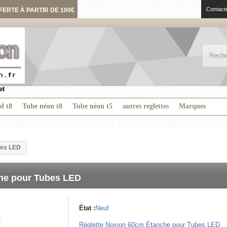
Contact
FERTE À PARTIR DE 100€
et
ed t8
Tube néon t8
Tube néon t5
autres reglettes
Marques
bes LED
he pour Tubes LED
État :
Neuf
Réglette Noxion 60cm Étanche pour Tubes LED